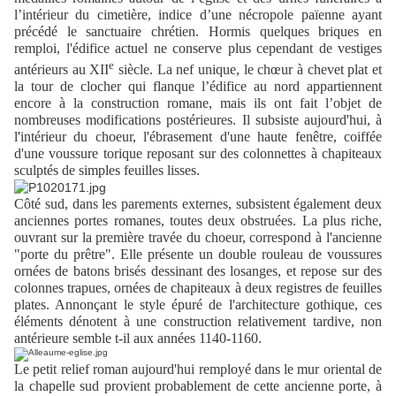
l’intérieur du cimetière, indice d’une nécropole païenne ayant
précédé le sanctuaire chrétien. Hormis quelques briques en
remploi, l'édifice actuel ne conserve plus cependant de vestiges
e
antérieurs au XII
siècle. La nef unique, le chœur à chevet plat et
la tour de clocher qui flanque l’édifice au nord appartiennent
encore à la construction romane, mais ils ont fait l’objet de
nombreuses modifications postérieures. Il subsiste aujourd'hui, à
l'intérieur du choeur, l'ébrasement d'une haute fenêtre, coiffée
d'une voussure torique reposant sur des colonnettes à chapiteaux
sculptés de simples feuilles lisses.
Côté sud, dans les parements externes, subsistent également deux
anciennes portes romanes, toutes deux obstruées. La plus riche,
ouvrant sur la première travée du choeur, correspond à l'ancienne
"porte du prêtre". Elle présente un double rouleau de voussures
ornées de batons brisés dessinant des losanges, et repose sur des
colonnes trapues, ornées de chapiteaux à deux registres de feuilles
plates. Annonçant le style épuré de l'architecture gothique, ces
éléments dénotent à une construction relativement tardive, non
antérieure semble t-il aux années 1140-1160.
Le petit relief roman aujourd'hui remployé dans le mur oriental de
la chapelle sud provient probablement de cette ancienne porte, à