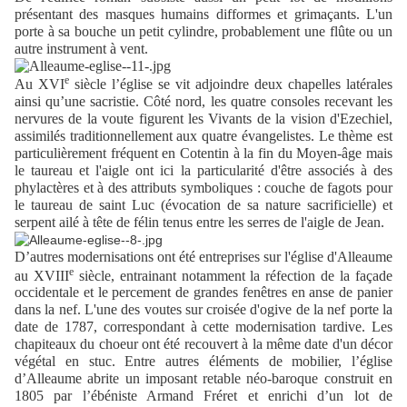
présentant des masques humains difformes et grimaçants. L'un
porte à sa bouche un petit cylindre, probablement une flûte ou un
autre instrument à vent.
e
Au XVI
siècle l’église se vit adjoindre deux chapelles latérales
ainsi qu’une sacristie. Côté nord, les quatre consoles recevant les
nervures de la voute figurent les Vivants de la vision d'Ezechiel,
assimilés traditionnellement aux quatre évangelistes. Le thème est
particulièrement fréquent en Cotentin à la fin du Moyen-âge mais
le taureau et l'aigle ont ici la particularité d'être associés à des
phylactères et à des attributs symboliques : couche de fagots pour
le taureau de saint Luc (évocation de sa nature sacrificielle) et
serpent ailé à tête de félin tenus entre les serres de l'aigle de Jean.
D’autres modernisations ont été entreprises sur l'église d'Alleaume
e
au XVIII
siècle, entrainant notamment la réfection de la façade
occidentale et le percement de grandes fenêtres en anse de panier
dans la nef. L'une des voutes sur croisée d'ogive de la nef porte la
date de 1787, correspondant à cette modernisation tardive. Les
chapiteaux du choeur ont été recouvert à la même date d'un décor
végétal en stuc. Entre autres éléments de mobilier, l’église
d’Alleaume abrite un imposant retable néo-baroque construit en
1805 par l’ébéniste Armand Fréret et enrichi d’un lot de