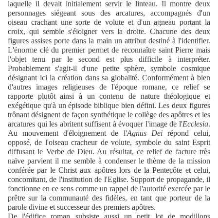
laquelle il devait initialement servir le linteau. Il montre deux
personnages siégeant sous des arcatures, accompagnés d'un
oiseau crachant une sorte de volute et d'un agneau portant la
croix, qui semble s'éloigner vers la droite. Chacune des deux
figures assises porte dans la main un attribut destiné à l'identifier.
L'énorme clé du premier permet de reconnaître saint Pierre mais
l'objet tenu par le second est plus difficile à interpréter.
Probablement s'agit-il d'une petite sphère, symbole cosmique
désignant ici la création dans sa globalité. Conformément à bien
d'autres images religieuses de l'époque romane, ce relief se
rapporte plutôt ainsi à un contenu de nature théologique et
exégétique qu'à un épisode biblique bien défini. Les deux figures
trônant désignent de façon synthétique le collège des apôtres et les
arcatures qui les abritent suffisent à évoquer l'image de l'
Ecclesia
.
Au mouvement d'éloignement de l'
Agnus Dei
répond celui,
opposé, de l'oiseau cracheur de volute, symbole du saint Esprit
diffusant le Verbe de Dieu. Au résultat, ce relief de facture très
naïve parvient il me semble à condenser le thème de la mission
conférée par le Christ aux apôtres lors de la Pentecôte et celui,
concomitant, de l'institution de l'Eglise. Support de propagande, il
fonctionne en ce sens comme un rappel de l'autorité exercée par le
prêtre sur la communauté des fidèles, en tant que porteur de la
parole divine et successeur des premiers apôtres.
De l'édifice roman subsiste aussi un petit lot de modillons