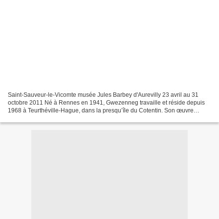
Saint-Sauveur-le-Vicomte musée Jules Barbey d'Aurevilly 23 avril au 31
octobre 2011 Né à Rennes en 1941, Gwezenneg travaille et réside depuis
1968 à Teurthéville-Hague, dans la presqu’île du Cotentin. Son œuvre
développe un lien profond avec cette région...