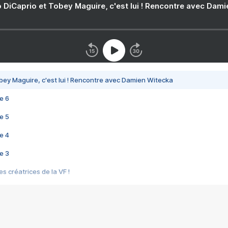
 DiCaprio et Tobey Maguire, c'est lui ! Rencontre avec Dam
bey Maguire, c'est lui ! Rencontre avec Damien Witecka
e 6
e 5
e 4
e 3
s créatrices de la VF !
e 2
e 1
e Mektoub My Love arrive enfin ! Rencontre avec Shaïn Boumedine et Sal