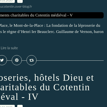
4.03.2020
…
ucotentin.over-blog.fr
-Place, le Mont-de-la-Place : La fondation de la léproserie du
us le règne d’Henri Ier Beauclerc. Guillaume de Vernon, baron
Lire la suite
oseries, hôtels Dieu et
aritables du Cotentin
éval - IV