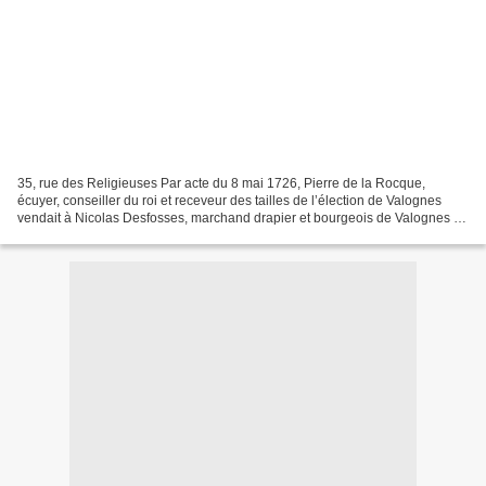
35, rue des Religieuses Par acte du 8 mai 1726, Pierre de la Rocque,
écuyer, conseiller du roi et receveur des tailles de l’élection de Valognes
vendait à Nicolas Desfosses, marchand drapier et bourgeois de Valognes «
une maison cour et jardin située...