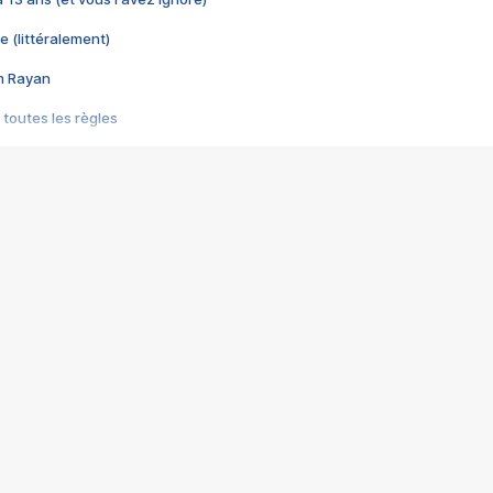
e (littéralement)
im Rayan
 toutes les règles
s les jeux vidéo
us choquant de Rockstar ? - Le scandale BULLY
e plus moche de Steam
du RÊVE tourne au CAUCHEMAR
pendant 8 heures
it… à tort
umiliés par un jeu vidéo
ire - Final Fantasy 8
ti un empire - Age of Empires