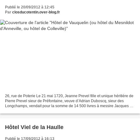
Publié le 20/09/2012 à 12:45
Par
closducotentin.over-blog.fr
26, rue de Poterie Le 21 mai 1720, Jeanne Prevel fille et unique héritière de
Pierre Prevel sieur de Préfontaine, veuve d’Adrian Duboscq, sieur des
Longchamps, vendait pour la somme de 14 500 livres à messire Jacques Le
Berceur comte de Fontenay "une...
Hôtel Viel de la Haulle
Publié le 17/09/2012 à 16:13