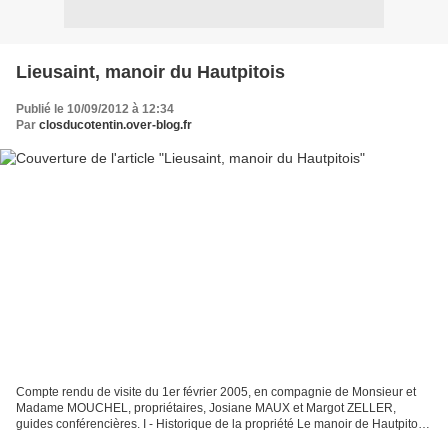
Lieusaint, manoir du Hautpitois
Publié le 10/09/2012 à 12:34
Par
closducotentin.over-blog.fr
Compte rendu de visite du 1er février 2005, en compagnie de Monsieur et
Madame MOUCHEL, propriétaires, Josiane MAUX et Margot ZELLER,
guides conférencières. I - Historique de la propriété Le manoir de Hautpitois
a fait l'objet d'une étude historique de...