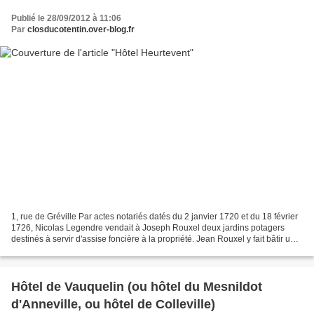
Publié le 28/09/2012 à 11:06
Par
closducotentin.over-blog.fr
1, rue de Gréville Par actes notariés datés du 2 janvier 1720 et du 18 février
1726, Nicolas Legendre vendait à Joseph Rouxel deux jardins potagers
destinés à servir d'assise foncière à la propriété. Jean Rouxel y fait bâtir une
petite maison, qu'il revend,...
Hôtel de Vauquelin (ou hôtel du Mesnildot
d'Anneville, ou hôtel de Colleville)