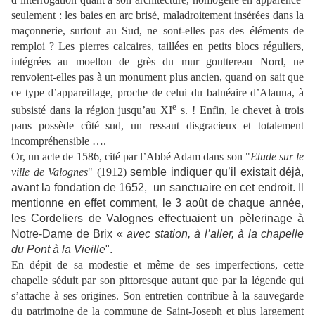
seulement : les baies en arc brisé, maladroitement insérées dans la
maçonnerie, surtout au Sud, ne sont-elles pas des éléments de
remploi ? Les pierres calcaires, taillées en petits blocs réguliers,
intégrées au moellon de grès du mur gouttereau Nord, ne
renvoient-elles pas à un monument plus ancien, quand on sait que
ce type d’appareillage, proche de celui du balnéaire d’Alauna, à
e
subsisté dans la région jusqu’au XI
s. ! Enfin, le chevet à trois
pans possède côté sud, un ressaut disgracieux et totalement
incompréhensible ….
Or, un acte de 1586, cité par l’Abbé Adam dans son "
Etude sur le
ville de Valognes
" (1912)
semble indiquer qu’il existait déjà,
avant la fondation de 1652,
un sanctuaire en cet endroit. Il
mentionne en effet comment, le 3 août de chaque année,
les Cordeliers de Valognes effectuaient un pèlerinage à
Notre-Dame de Brix «
avec station, à l’aller, à la chapelle
du Pont à la Vieille
"
.
En dépit de sa modestie et même de ses imperfections, cette
chapelle séduit par son pittoresque autant que par la légende qui
s’attache à ses origines. Son entretien contribue à la sauvegarde
du patrimoine de la commune de Saint-Joseph et plus largement