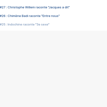
#27 : Christophe Willem raconte "Jacques a dit"
#26 : Chimène Badi raconte "Entre nous"
#25 : Indochine raconte "3e sexe"
#24 : Zaho raconte "C'est chelou"
#23 : Patrick Bruel raconte "Au café des délices"
#22 : Kyo raconte "Le chemin"
#21 : Nolwenn Leroy raconte "Cassé"
#20 : Patrick Hernandez raconte "Born to be alive"
#19 : Lorie raconte "Près de moi"
#18 : Michael Jones raconte "A nos actes manqués" (avec Jean-Jacque
#17 : Khaled raconte "Aïcha"
#16 : Corneille raconte "Parce qu'on vient de loin"