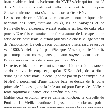
e
beau retable en bois polychrome du XVII
siècle qui fut installé
dans l'édifice à cette date, ont malheureusement été retirés pour
être sommairement entassés dans une propriété privée.
Les raisons de cette édification étaient avant tout pratiques : les
habitants des lieux, trouvant les églises de Valognes et de
Négreville trop éloignées, avaient souhaité un lieu de culte plus
proche. Une fois construite, il se forma autour de la chapelle une
sorte de vie paroissiale, d’autant plus visible que le village prenait
de l’importance. La célébration dominicale y sera assurée jusque
vers 1860. Au delà n’y fut plus fêtée que l’Assomption le 15 août,
puis uniquement les rogations (du latin
rogare
: demander …
l’abondance des fruits de la terre) jusqu’en 1955.
Du reste, et bien que mesurant
seulement 16 m sur 6, la chapelle
se dotera avec le temps et jusqu’au
XIXe siècle, des attributs
d’une église paroissiale : cloche, (abritée par un petit campanile à
bâtière) ; percement d’une grande baie au-dessus de la porte
principale à l’ouest ; porte latérale au sud pour l’accès des fidèles ;
fonts baptismaux ; bancellerie
et même tribunes.
Malgré cette évolution avérée dans sa fonction, la chapelle du
Pont à la Vieille continue à poser de nombreux points
d’interrogation quant à son architecture, homogène en apparence