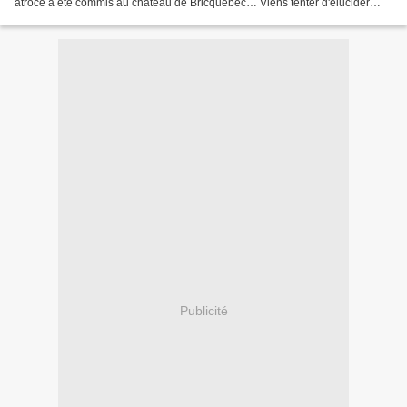
atroce a été commis au château de Bricquebec… Viens tenter d'élucider
cette affaire, en famille ou entre amis,...
Publicité