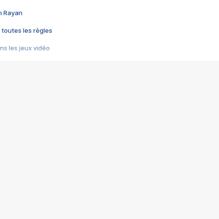
im Rayan
 toutes les règles
s les jeux vidéo
us choquant de Rockstar ? - Le scandale BULLY
e plus moche de Steam
du RÊVE tourne au CAUCHEMAR
pendant 8 heures
it… à tort
umiliés par un jeu vidéo
ire - Final Fantasy 8
ti un empire - Age of Empires
story DOFUS