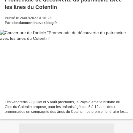
les ânes du Cotentin
Publié le 26/07/2022 à 10:26
Par
closducotentin.over-blog.fr
Les vendredis 29 juillet et 5 août prochains, le Pays d’art et d’histoire du
Clos du Cotentin propose, pour les enfants âgés de 5 à 12 ans, deux
promenades en compagnie des ânes du Cotentin. Le premier itinéraire les
conduira du bourg de Rocheville jusqu'au...