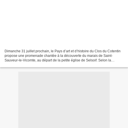
Dimanche 31 juillet prochain, le Pays d’art et d’histoire du Clos du Cotentin
propose une promenade chantée à la découverte du marais de Saint-
Sauveur-le-Vicomte, au départ de la petite église de Selsoif. Selon la
légende, le nom de ce village isolé au...