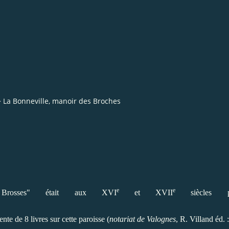
>
La Bonneville, manoir des Broches
e
e
rosses" était aux XVI
et XVII
siècles pr
nte de 8 livres sur cette paroisse (
notariat de Valognes
, R. Villand éd. 