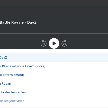
 Battle Royale - DayZ
 DayZ
 a 13 ans (et vous l'avez ignoré)
e (littéralement)
im Rayan
 toutes les règles
s les jeux vidéo